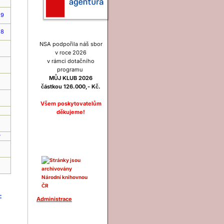
 9
 8
NSA podpořila náš sbor
v roce 2026
v rámci dotačního
programu
MŮJ KLUB 2026
částkou 126.000,- Kč.
Všem poskytovatelům
děkujeme!
Ostatní
P
:
Administrace