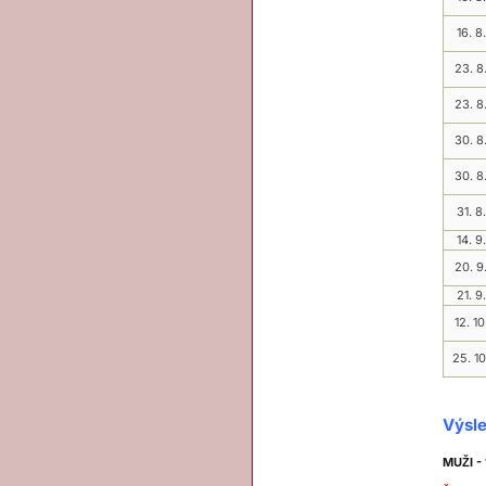
16. 8.
23. 8
23. 8
30. 8
30. 8
31. 8.
14. 9.
20. 9
21. 9.
12. 10
25. 10
Výsle
MUŽI - 