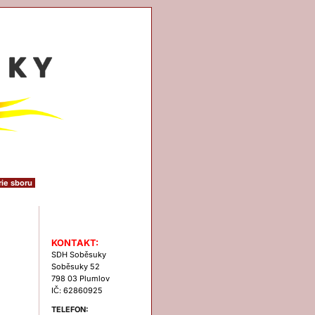
rie sboru
Kontakt
KONTAKT:
SDH Soběsuky
Soběsuky 52
798 03 Plumlov
IČ: 62860925
TELEFON: