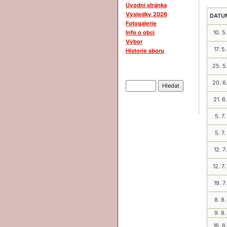
Úvodní stránka
Výsledky 2026
DATU
Fotogalerie
Info o obci
10. 5.
Výbor
17. 5.
Historie sboru
25. 5
Hledat
20. 6
21. 6.
5. 7.
5. 7.
12. 7.
12. 7.
19. 7.
8. 8.
9. 8.
16. 8.