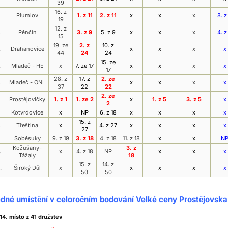
39
16. z
Plumlov
1. z 11
2. z 11
x
x
x
8. z
19
12. z
.
Pěnčín
3. z 9
5. z 9
x
x
x
4. z
15
19. ze
2. z
10. z
.
Drahanovice
x
x
x
x
44
24
24
15. ze
.
Mladeč - HE
x
7. ze 17
x
x
x
x
17
28. z
17. z
2. ze
.
Mladeč - ONL
x
x
x
x
37
22
22
2. ze
Prostějovičky
1. z 1
1. ze 2
x
1. z 5
3. z 5
x
2
Kotvrdovice
x
NP
6. z 18
x
x
x
x
15. z
.
Třeština
x
4. z 27
x
x
x
x
27
Soběsuky
9. z 19
3. z 18
4. z 18
11. z 18
x
x
N
Kožušany-
3. z
.
x
4. z 18
NP
x
x
x
Tážaly
18
15. z
14. z
.
Široký Důl
x
x
x
x
x
50
50
dné umístění v celoročním bodování Velké ceny Prostějovska
14. místo z 41 družstev