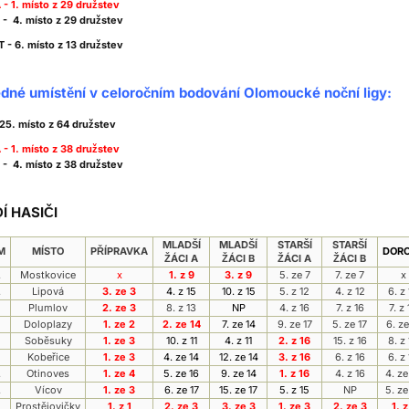
- 1. místo z 29 družstev
- 4. místo z 29 družstev
- 6. místo z 13 družstev
dné umístění v celoročním bodování Olomoucké noční ligy:
25. místo z 64 družstev
- 1. místo z 38 družstev
- 4. místo z 38 družstev
Í HASIČI
MLADŠÍ
MLADŠÍ
STARŠÍ
STARŠÍ
M
MÍSTO
PŘÍPRAVKA
DOR
ŽÁCI A
ŽÁCI B
ŽÁCI A
ŽÁCI B
.
Mostkovice
x
1. z 9
3. z 9
5. ze 7
7. ze 7
x
.
Lipová
3. ze 3
4. z 15
10. z 15
5. z 12
4. z 12
6. z
Plumlov
2. ze 3
8. z 13
NP
4. z 16
7. z 16
7. z
Doloplazy
1. ze 2
2. ze 14
7. ze 14
9. ze 17
5. ze 17
6. ze
Soběsuky
1. ze 3
10. z 11
4. z 11
2. z 16
15. z 16
8. z
Kobeřice
1. ze 3
4. ze 14
12. ze 14
3. z 16
6. z 16
6. z
.
Otinoves
1. ze 4
5. ze 16
9. ze 14
1. z 16
4. z 16
4. ze
.
Vícov
1. ze 3
6. ze 17
15. ze 17
5. z 15
NP
5. ze
.
Prostějovičky
1. z 1
2. ze 3
3. ze 3
1. ze 3
2. ze 3
1. z