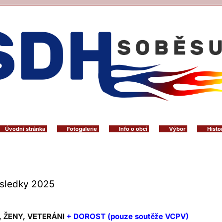
Úvodní stránka
Fotogalerie
Info o obci
Výbor
Histo
sledky 2025
, ŽENY, VETERÁNI
+ DOROST (pouze soutěže VCPV)