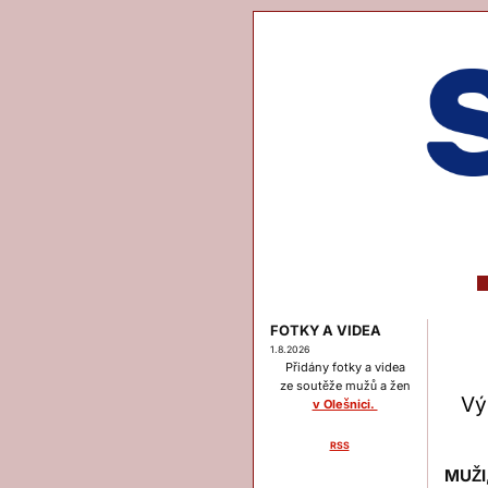
FOTKY A VIDEA
1.8.2026
Přidány fotky a videa
ze soutěže mužů a žen
Vý
v Olešnici.
RSS
Menu
MUŽI