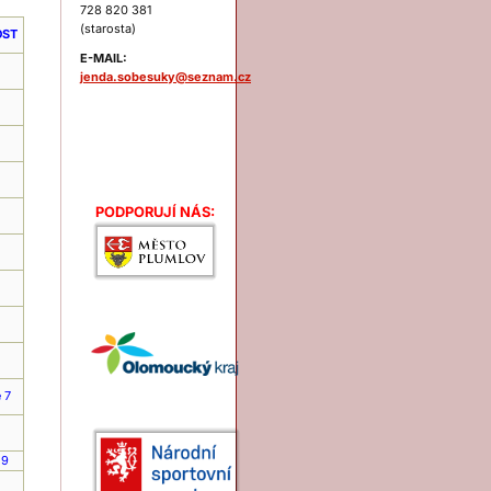
728 820 381
(starosta)
OST
E-MAIL:
jenda.sobesuky@seznam.cz
Podporují nás:
PODPORUJÍ NÁS:
e 7
 9