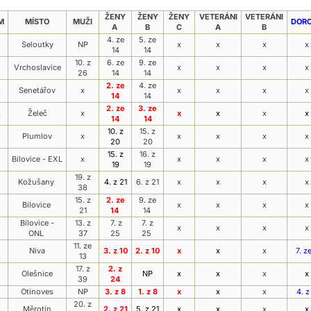
ŽENY
ŽENY
ŽENY
VETERÁNI
VETERÁNI
M
MÍSTO
MUŽI
DOR
A
B
C
A
B
4. ze
5. ze
Seloutky
NP
x
x
x
x
14
14
10. z
6. ze
9. ze
Vrchoslavice
x
x
x
x
26
14
14
2. ze
4. ze
.
Senetářov
x
x
x
x
x
14
14
2. ze
3. ze
.
Želeč
x
x
x
x
x
14
14
10. z
15. z
Plumlov
x
x
x
x
x
20
20
15. z
16. z
Bílovice - EXL
x
x
x
x
x
19
19
19. z
Kožušany
4. z 21
6. z 21
x
x
x
x
38
15. z
2. ze
9. ze
Bílovice
x
x
x
x
21
14
14
Bílovice -
13. z
7. z
7. z
x
x
x
x
ONL
37
25
25
11. ze
Niva
3. z 10
2. z 10
x
x
x
7. z
13
17. z
2. z
Olešnice
NP
x
x
x
x
39
24
Otinoves
NP
3. z 8
1. z 8
x
x
x
4. z
20. z
Měrotín
2. z 21
5. z 21
x
x
x
x