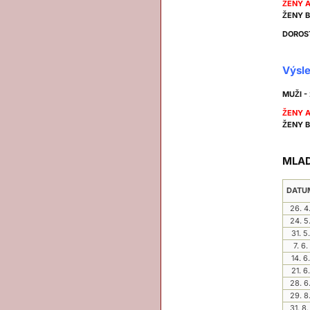
ŽENY A 
ŽENY B 
DOROST 
Výsle
MUŽI - 
ŽENY A 
ŽENY B 
MLAD
DATU
26. 4
24. 5
31. 5.
7. 6.
14. 6.
21. 6.
28. 6
29. 8
31. 8