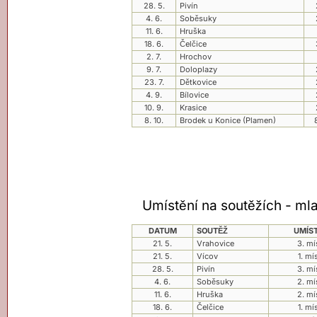
28. 5.
Pivín
4. 6.
Soběsuky
11. 6.
Hruška
18. 6.
Čelčice
2. 7.
Hrochov
9. 7.
Doloplazy
23. 7.
Dětkovice
4. 9.
Bílovice
10. 9.
Krasice
8. 10.
Brodek u Konice (Plamen)
ahoj
Umístění na soutěžích - mla
DATUM
SOUTĚŽ
UMÍST
21. 5.
Vrahovice
3. mí
21. 5.
Vícov
1. mí
28. 5.
Pivín
3. mí
4. 6.
Soběsuky
2. mí
11. 6.
Hruška
2. mí
18. 6.
Čelčice
1. mí