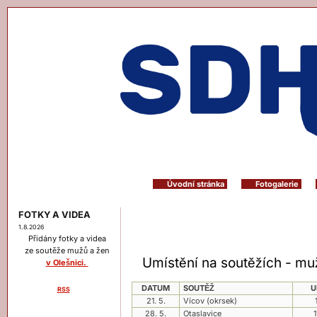
Úvodní stránka
Fotogalerie
FOTKY A VIDEA
1.8.2026
Přidány fotky a videa
ze soutěže mužů a žen
Umístění na soutěžích - mu
v Olešnici.
DATUM
SOUTĚŽ
U
RSS
21. 5.
Vícov (okrsek)
Menu
28. 5.
Otaslavice
1