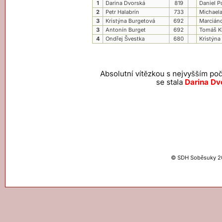
1
Darina Dvorská
819
Daniel P
2
Petr Halabrín
733
Michael
3
Kristýna Burgetová
692
Marciáno
3
Antonín Burget
692
Tomáš K
4
Ondřej Švestka
680
Kristýna
Absolutní vítězkou s nejvyšším p
se stala
Darina Dv
© SDH Soběsuky 2