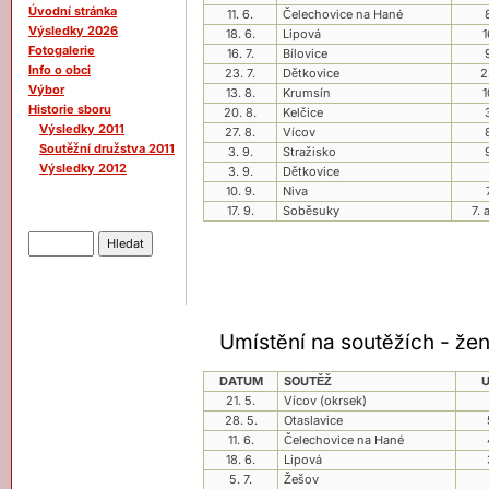
Úvodní stránka
11. 6.
Čelechovice na Hané
Výsledky 2026
18. 6.
Lipová
1
Fotogalerie
16. 7.
Bílovice
Info o obci
23. 7.
Dětkovice
2
Výbor
13. 8.
Krumsín
1
Historie sboru
20. 8.
Kelčice
Výsledky 2011
27. 8.
Vícov
Soutěžní družstva 2011
3. 9.
Stražisko
Výsledky 2012
3. 9.
Dětkovice
10. 9.
Niva
17. 9.
Soběsuky
7. 
Hledat
ahoj
Umístění na soutěžích - že
DATUM
SOUTĚŽ
U
21. 5.
Vícov (okrsek)
28. 5.
Otaslavice
11. 6.
Čelechovice na Hané
18. 6.
Lipová
5. 7.
Žešov