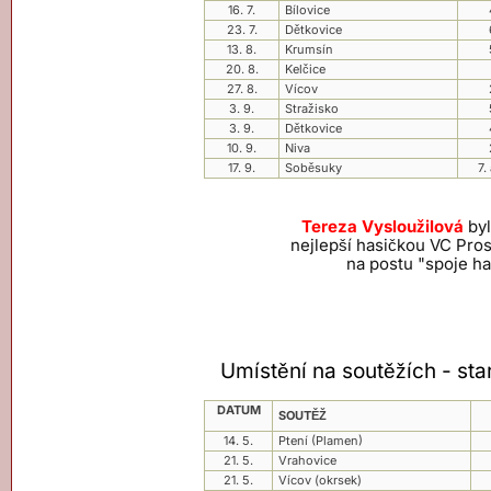
16. 7.
Bílovice
23. 7.
Dětkovice
13. 8.
Krumsín
20. 8.
Kelčice
27. 8.
Vícov
3. 9.
Stražisko
3. 9.
Dětkovice
10. 9.
Niva
17. 9.
Soběsuky
7.
Tereza Vysloužilová
byl
nejlepší hasičkou VC Pros
na postu "spoje ha
ahoj
Umístění na soutěžích - star
DATUM
SOUTĚŽ
14. 5.
Ptení (Plamen)
21. 5.
Vrahovice
21. 5.
Vícov (okrsek)