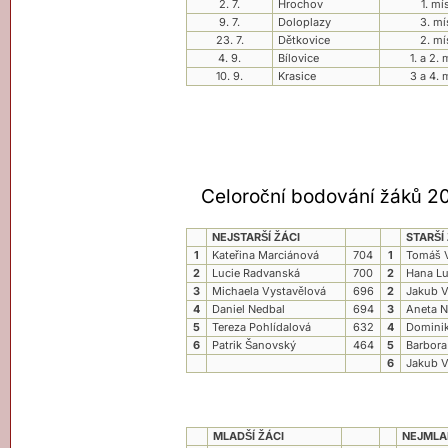
2. 7.
Hrochov
1. mí
9. 7.
Doloplazy
3. mí
23. 7.
Dětkovice
2. mí
4. 9.
Bílovice
1. a 2.
10. 9.
Krasice
3 a 4. 
ahoj
Celoroční bodování žáků 20
NEJSTARŠÍ ŽÁCI
STARŠÍ
1
Kateřina Marciánová
704
1
Tomáš V
2
Lucie Radvanská
700
2
Hana L
3
Michaela Vystavělová
696
2
Jakub V
4
Daniel Nedbal
694
3
Aneta N
5
Tereza Pohlídalová
632
4
Domini
6
Patrik Šanovský
464
5
Barbora
6
Jakub V
MLADŠÍ ŽÁCI
NEJMLAD