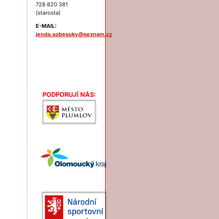
728 820 381
(starosta)
E-MAIL:
jenda.sobesuky@seznam.cz
Podporují nás:
PODPORUJÍ NÁS: