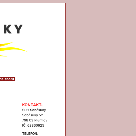
rie sboru
Kontakt
KONTAKT:
SDH Soběsuky
Soběsuky 52
798 03 Plumlov
IČ: 62860925
TELEFON: