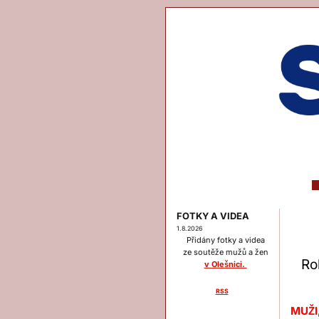
FOTKY A VIDEA
1.8.2026
Přidány fotky a videa
ze soutěže mužů a žen
Ro
v Olešnici.
RSS
Menu
MUŽI