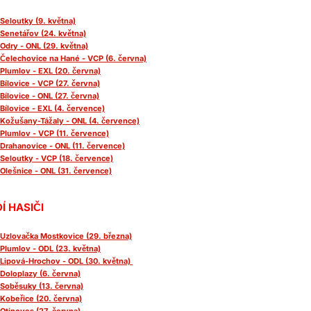
Seloutky (9. května)
Senetářov (24. května)
Odry - ONL (29. května)
Čelechovice na Hané - VCP (6. června)
Plumlov - EXL (20. června)
Bílovice - VCP (27. června)
Bílovice - ONL (27. června)
Bílovice - EXL (4. července)
Kožušany-Tážaly - ONL (4. července)
Plumlov - VCP (11. července)
Drahanovice - ONL (11. července)
Seloutky - VCP (18. července)
Olešnice - ONL (31. července)
Í HASIČI
Uzlovačka Mostkovice (29. března)
Plumlov - ODL (23. května)
Lipová-Hrochov - ODL (30. května)
Doloplazy (6. června)
Soběsuky (13. června)
Kobeřice (20. června)