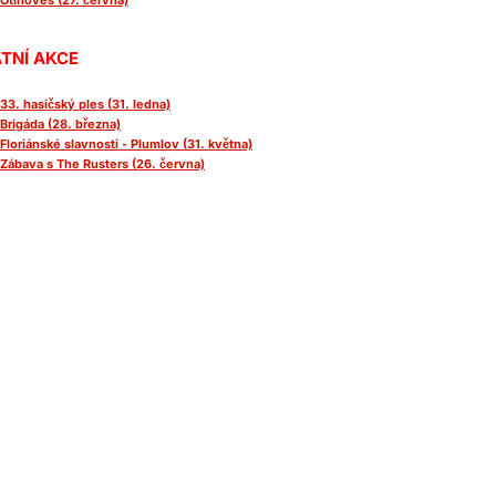
Otinoves (27. června)
TNÍ AKCE
33. hasičský ples (31. ledna)
Brigáda (28. března)
Floriánské slavnosti - Plumlov (31. května)
Zábava s The Rusters (26. června)