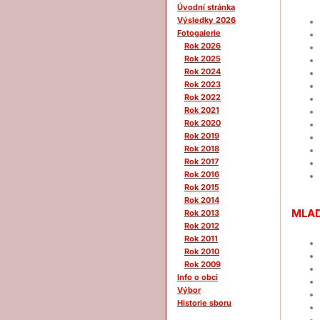
Úvodní stránka
Výsledky 2026
Fotogalerie
Rok 2026
Rok 2025
Rok 2024
Rok 2023
Rok 2022
Rok 2021
Rok 2020
Rok 2019
Rok 2018
Rok 2017
Rok 2016
Rok 2015
Rok 2014
MLAD
Rok 2013
Rok 2012
Rok 2011
Rok 2010
Rok 2009
Info o obci
Výbor
Historie sboru