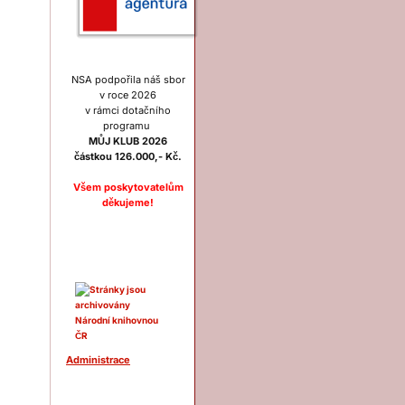
NSA podpořila náš sbor
v roce 2026
v rámci dotačního
programu
MŮJ KLUB 2026
částkou 126.000,- Kč.
Všem poskytovatelům
děkujeme!
Ostatní
Administrace