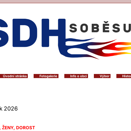
Úvodní stránka
Fotogalerie
Info o obci
Výbor
Histo
k 2026
, ŽENY, DOROST