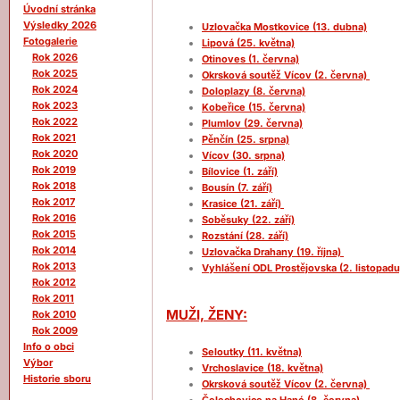
Úvodní stránka
Výsledky 2026
Uzlovačka Mostkovice (13. dubna)
Fotogalerie
Lipová (25. května)
Rok 2026
Otinoves (1. června)
Rok 2025
Okrsková soutěž Vícov (2. června)
Rok 2024
Doloplazy (8. června)
Rok 2023
Kobeřice (15. června)
Rok 2022
Plumlov (29. června)
Rok 2021
Pěnčín (25. srpna)
Rok 2020
Vícov (30. srpna)
Rok 2019
Bílovice (1. září)
Rok 2018
Bousín (7. září)
Rok 2017
Krasice (21. září)
Rok 2016
Soběsuky (22. září)
Rok 2015
Rozstání (28. září)
Rok 2014
Uzlovačka Drahany (19. října)
Rok 2013
Vyhlášení ODL Prostějovska (2. listopadu
Rok 2012
Rok 2011
MUŽI, ŽENY:
Rok 2010
Rok 2009
Info o obci
Seloutky (11. května)
Výbor
Vrchoslavice (18. května)
Historie sboru
Okrsková soutěž Vícov (2. června)