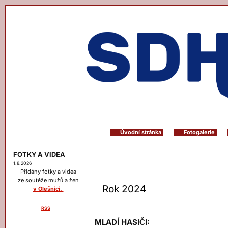
Úvodní stránka
Fotogalerie
FOTKY A VIDEA
1.8.2026
Přidány fotky a videa
ze soutěže mužů a žen
Rok 2024
v Olešnici.
RSS
Menu
MLADÍ HASIČI: