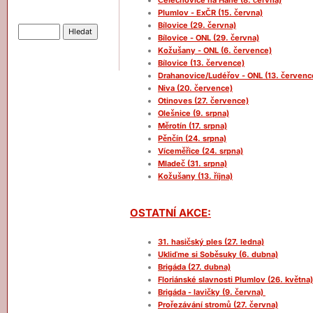
Čelechovice na Hané (8. června)
Hledat
Plumlov - ExČR (15. června)
Bílovice (29. června)
Bílovice - ONL (29. června)
Kožušany - ONL (6. července)
Bílovice (13. července)
Drahanovice/Ludéřov - ONL (13. červen
Niva (20. července)
Otinoves (27. července)
Olešnice (9. srpna)
Měrotín (17. srpna)
Pěnčín (24. srpna)
Víceměřice (24. srpna)
Mladeč (31. srpna)
Kožušany (13. října)
OSTATNÍ AKCE:
31. hasičský ples (27. ledna)
Ukliďme si Soběsuky (6. dubna)
Brigáda (27. dubna)
Floriánské slavnosti Plumlov (26. května)
Brigáda - lavičky (9. června)
Prořezávání stromů (27. června)