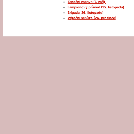
Taneční zábava (7. září)
Lampionový průvod (15. listopadu)
Brigáda (16. listopadu)
Výroční schůze (26. prosince)