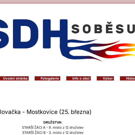
Úvodní stránka
Fotogalerie
Info o obci
Výbor
Histo
lovačka - Mostkovice (25. března)
DRUŽSTVA:
STARŠÍ ŽÁCI A - 9. místo z 12 družstev
STARŠÍ ŽÁCI B - 3. místo z 12 družstev