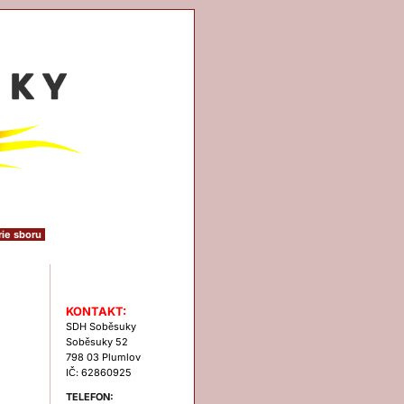
rie sboru
Kontakt
KONTAKT:
SDH Soběsuky
Soběsuky 52
798 03 Plumlov
IČ: 62860925
TELEFON: