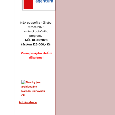
NSA podpořila náš sbor
v roce 2026
v rámci dotačního
programu
MŮJ KLUB 2026
částkou 126.000,- Kč.
Všem poskytovatelům
děkujeme!
Ostatní
Administrace