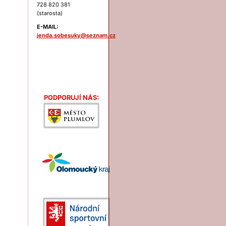
728 820 381
(starosta)
E-MAIL:
jenda.sobesuky@seznam.cz
Podporují nás:
PODPORUJÍ NÁS: