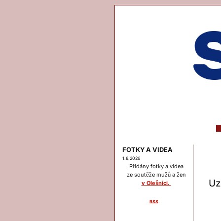
FOTKY A VIDEA
1.8.2026
Přidány fotky a videa
ze soutěže mužů a žen
Uz
v Olešnici.
RSS
Menu