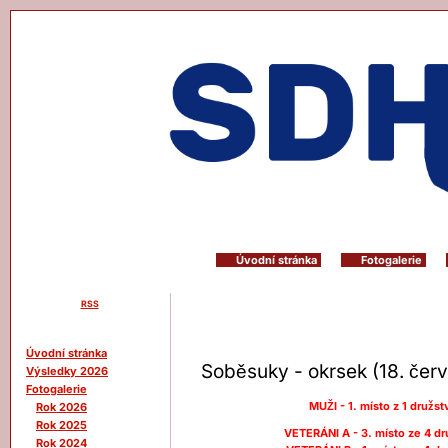
Úvodní stránka
Fotogalerie
RSS
Menu
Úvodní stránka
Soběsuky - okrsek (18. čer
Výsledky 2026
Fotogalerie
MUŽI - 1. místo z 1 družst
Rok 2026
Rok 2025
VETERÁNI A - 3. místo ze 4 d
Rok 2024