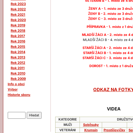
VETERÁNI B - 1. místo ze 4 dr
Rok 2023
ŽENY A - 1. místo ze 3 druž
Rok 2022
ŽENY B - 2. místo ze 3 druž
Rok 2021
ŽENY C - 3. místo ze 3 druž
Rok 2020
Rok 2019
PŘÍPRAVKA - 1. místo z 1 dru
Rok 2018
MLADŠÍ ŽÁCI A - 2. místo ze 4 
Rok 2017
MLADŠÍ ŽÁCI B - 4. místo ze 4 
Rok 2016
Rok 2015
STARŠÍ ŽÁCI A - 2. místo ze 4 
Rok 2014
STARŠÍ ŽÁCI B - 1. místo ze 4 
Rok 2013
STARŠÍ ŽÁCI C - 3. místo ze 4 
Rok 2012
DOROST - 1. místo z 1 druž
Rok 2011
Rok 2010
Rok 2009
Info o obci
ODKAZ NA FOTK
Výbor
Historie sboru
Hledat
VIDEA
KATEGORIE
DRUŽSTV
MUŽI
Soběsuky
VETERÁNI
Krumsín
Prostějovičky
So