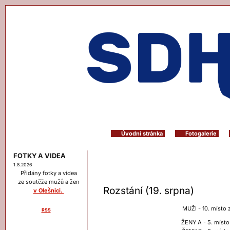
Úvodní stránka
Fotogalerie
FOTKY A VIDEA
1.8.2026
Přidány fotky a videa
ze soutěže mužů a žen
Rozstání (19. srpna)
v Olešnici.
MUŽI - 10. místo 
RSS
Menu
ŽENY A - 5. místo