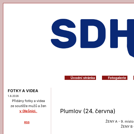
Úvodní stránka
Fotogalerie
FOTKY A VIDEA
1.8.2026
Přidány fotky a videa
ze soutěže mužů a žen
Plumlov (24. června)
v Olešnici.
ŽENY A - 9. místo
RSS
ŽENY B 
Menu