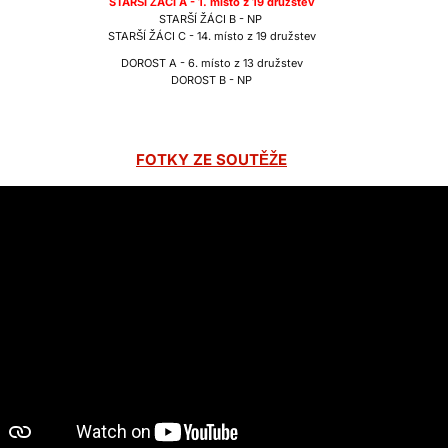
STARŠÍ ŽÁCI A - 1. místo z 19 družstev
STARŠÍ ŽÁCI B - NP
STARŠÍ ŽÁCI C - 14. místo z 19 družstev
DOROST A - 6. místo z 13 družstev
DOROST B - NP
FOTKY ZE SOUTĚŽE