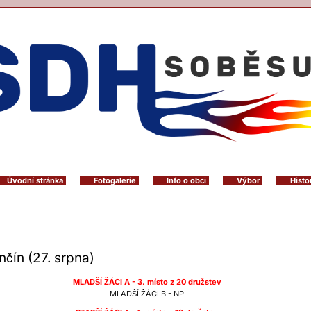
Úvodní stránka
Fotogalerie
Info o obci
Výbor
Histo
nčín (27. srpna)
MLADŠÍ ŽÁCI A - 3. místo z 20 družstev
MLADŠÍ ŽÁCI B - NP