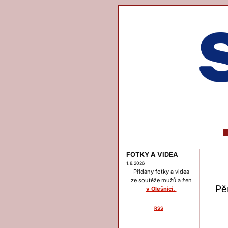
FOTKY A VIDEA
1.8.2026
Přidány fotky a videa
ze soutěže mužů a žen
Pě
v Olešnici.
RSS
Menu