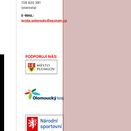
728 820 381
(starosta)
E-MAIL:
jenda.sobesuky@seznam.cz
Podporují nás:
PODPORUJÍ NÁS: