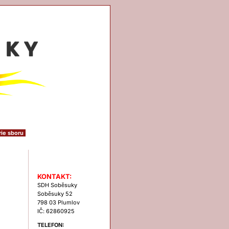
rie sboru
Kontakt
KONTAKT:
SDH Soběsuky
Soběsuky 52
798 03 Plumlov
IČ: 62860925
TELEFON: