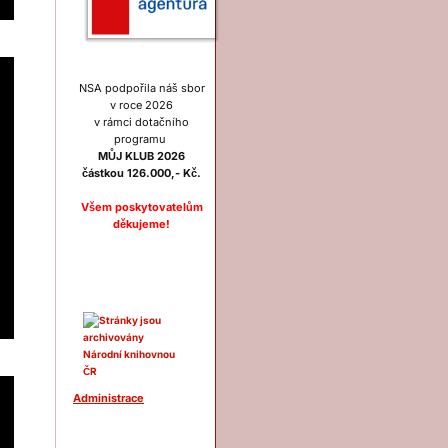
NSA podpořila náš sbor
v roce 2026
v rámci dotačního
programu
MŮJ KLUB 2026
částkou 126.000,- Kč.
Všem poskytovatelům
děkujeme!
Ostatní
Administrace