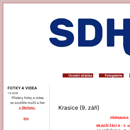
Úvodní stránka
Fotogalerie
FOTKY A VIDEA
1.8.2026
Přidány fotky a videa
ze soutěže mužů a žen
Krasice (9. září)
v Olešnici.
PŘÍPRAVKA -
RSS
Menu
MLADŠÍ ŽÁCI A - 2. m