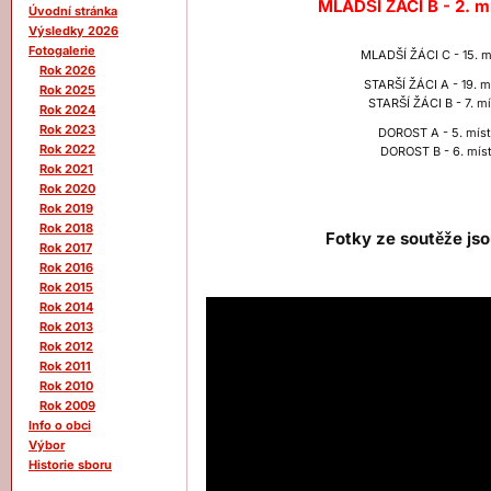
MLADŠÍ ŽÁCI B - 2. m
Úvodní stránka
Výsledky 2026
Fotogalerie
MLADŠÍ ŽÁCI C - 15. m
Rok 2026
STARŠÍ ŽÁCI A - 19. m
Rok 2025
STARŠÍ ŽÁCI B - 7. m
Rok 2024
Rok 2023
DOROST A - 5. míst
Rok 2022
DOROST B - 6. míst
Rok 2021
Rok 2020
Rok 2019
Rok 2018
Fotky ze soutěže js
Rok 2017
Rok 2016
Rok 2015
Rok 2014
Rok 2013
Rok 2012
Rok 2011
Rok 2010
Rok 2009
Info o obci
Výbor
Historie sboru