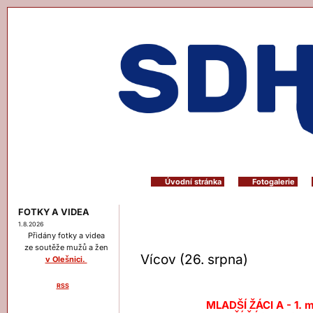
Úvodní stránka
Fotogalerie
FOTKY A VIDEA
1.8.2026
Přidány fotky a videa
ze soutěže mužů a žen
Vícov (26. srpna)
v Olešnici.
RSS
Menu
MLADŠÍ ŽÁCI A - 1. m