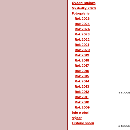
Úvodní stránka
Výsledky 2026
Fotogalerie
Rok 2026
Rok 2025
Rok 2024
Rok 2023
Rok 2022
Rok 2021
Rok 2020
Rok 2019
Rok 2018
Rok 2017
Rok 2016
Rok 2015
Rok 2014
Rok 2013
Rok 2012
a spous
Rok 2011
Rok 2010
Rok 2009
Info o obci
Výbor
Historie sboru
a spous