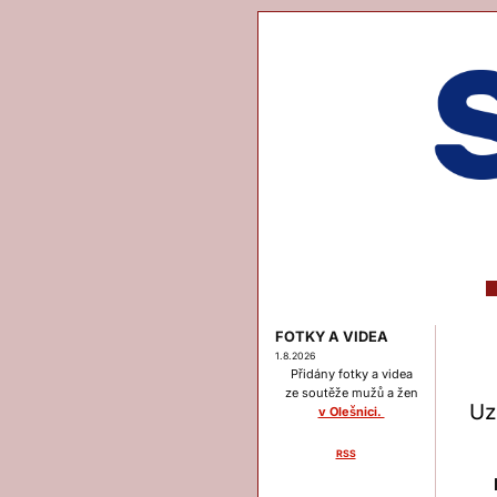
FOTKY A VIDEA
1.8.2026
Přidány fotky a videa
ze soutěže mužů a žen
Uz
v Olešnici.
RSS
Menu