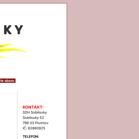
rie sboru
Kontakt
KONTAKT:
SDH Soběsuky
Soběsuky 52
798 03 Plumlov
IČ: 62860925
TELEFON: