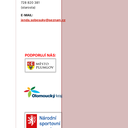
728 820 381
(starosta)
E-MAIL:
jenda.sobesuky@seznam.cz
Podporují nás:
PODPORUJÍ NÁS: