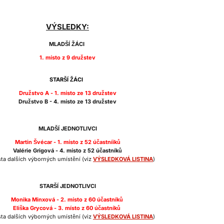
VÝSLEDKY:
MLADŠÍ ŽÁCI
1. místo z 9 družstev
STARŠÍ ŽÁCI
Družstvo A -
1. místo ze 13 družstev
Družstvo B - 4. místo ze 13 družstev
MLADŠÍ JEDNOTLIVCI
Martin Švécar - 1. místo
z 52 účastníiků
Valérie Grigová - 4. místo z 52 účastníků
ta dalších výborných umístění (viz
VÝSLEDKOVÁ LISTINA
)
STARŠÍ JEDNOTLIVCI
Monika Minxová - 2. míst
o
z 60 účastníků
Eliška Grycová - 3. místo z 60 účastníků
ta dalších výborných umístění (viz
VÝSLEDKOVÁ LISTINA
)