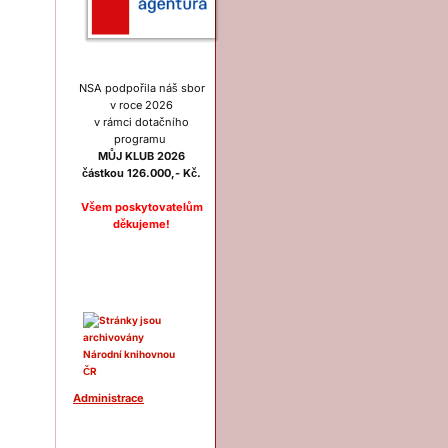
NSA podpořila náš sbor
v roce 2026
v rámci dotačního
programu
MŮJ KLUB 2026
částkou 126.000,- Kč.
Všem poskytovatelům
děkujeme!
Ostatní
Administrace