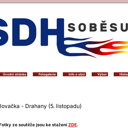
Úvodní stránka
Fotogalerie
Info o obci
Výbor
Histo
lovačka - Drahany (5. listopadu)
Fotky ze soutěže jsou ke stažení
ZDE
.