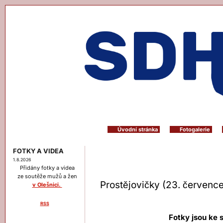
Úvodní stránka
Fotogalerie
FOTKY A VIDEA
1.8.2026
Přidány fotky a videa
ze soutěže mužů a žen
Prostějovičky (23. července
v Olešnici.
RSS
Menu
Fotky jsou ke 