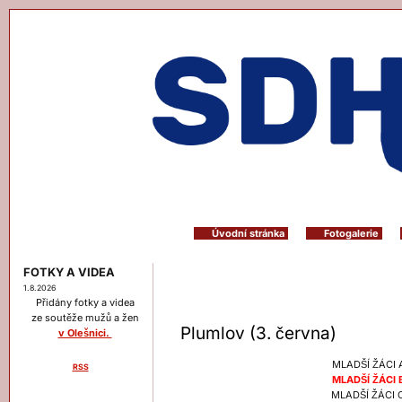
Úvodní stránka
Fotogalerie
FOTKY A VIDEA
1.8.2026
Přidány fotky a videa
ze soutěže mužů a žen
Plumlov (3. června)
v Olešnici.
MLADŠÍ ŽÁCI A 
RSS
MLADŠÍ ŽÁCI B 
Menu
MLADŠÍ ŽÁCI C 