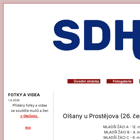
Úvodní stránka
Fotogalerie
FOTKY A VIDEA
1.8.2026
Přidány fotky a videa
ze soutěže mužů a žen
Olšany u Prostějova (26. če
v Olešnici.
MLADŠÍ ŽÁCI A - 12. m
RSS
MLADŠÍ ŽÁCI B - 4. mí
Menu
MLADŠÍ ŽÁCI C - 9. mí