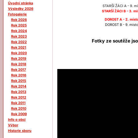
Úvodní stránka
STARŠÍ ŽÁCI A - 9. mí
Výsledky 2026
STARŠÍ ŽÁCI B - 3. mí
Fotogalerie
DOROST A - 2. místo
Rok 2026
DOROST B - 9. místo
Rok 2025
Rok 2024
Rok 2023
Fotky ze soutěže js
Rok 2022
Rok 2021
Rok 2020
Rok 2019
Rok 2018
Rok 2017
Rok 2016
Rok 2015
Rok 2014
Rok 2013
Rok 2012
Rok 2011
Rok 2010
Rok 2009
Info o obci
Výbor
Historie sboru