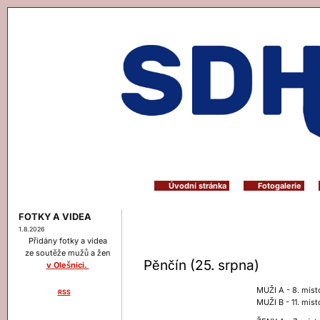
Úvodní stránka
Fotogalerie
FOTKY A VIDEA
1.8.2026
Přidány fotky a videa
ze soutěže mužů a žen
Pěnčín (25. srpna)
v Olešnici.
MUŽI A - 8. míst
RSS
MUŽI B - 11. míst
Menu