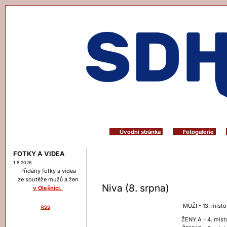
Úvodní stránka
Fotogalerie
FOTKY A VIDEA
1.8.2026
Přidány fotky a videa
ze soutěže mužů a žen
Niva (8. srpna)
v Olešnici.
MUŽI - 13. místo
RSS
Menu
ŽENY A - 4. míst