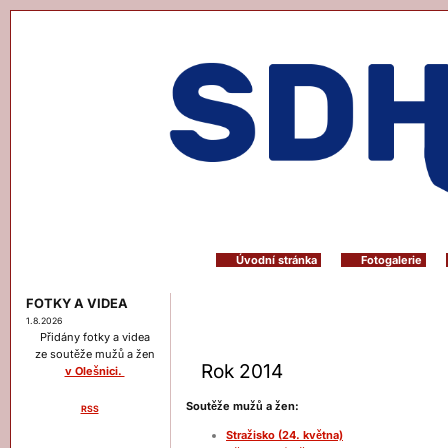
Úvodní stránka
Fotogalerie
FOTKY A VIDEA
1.8.2026
Přidány fotky a videa
ze soutěže mužů a žen
Rok 2014
v Olešnici.
Soutěže mužů a žen:
RSS
Menu
Stražisko (24. května)