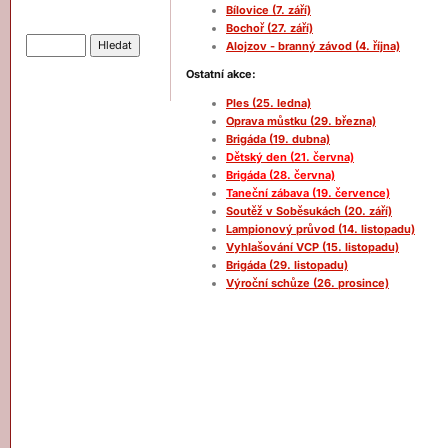
Bílovice (7. září)
Hledat
Bochoř (27. září)
Alojzov - branný závod (4. října)
Ostatní akce:
Ples (25. ledna)
Oprava můstku (29. března)
Brigáda (19. dubna)
Dětský den (21. června)
Brigáda (28. června)
Taneční zábava (19. července)
Soutěž v Soběsukách (20. září)
Lampionový průvod (14. listopadu)
Vyhlašování VCP (15. listopadu)
Brigáda (29. listopadu)
Výroční schůze (26. prosince)
d
d
d
d
d
d