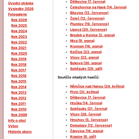
Dětkovice (7. června)
Úvodní stránka
Čelechovice na Hané (14. června)
Výsledky 2026
Bílovice (12. července)
Fotogalerie
Želeč (12. července)
Rok 2026
Plumlov (19. července)
Rok 2025
Lipová (20. července)
Rok 2024
Brodek u Konice (2. srpna)
Rok 2023
Niva (9. srpna)
Rok 2022
Krumsín (16. srpna)
Rok 2021
Kelčice (23. srpna)
Rok 2020
Vícov (23. srpna)
Rok 2019
Buková (30. srpna)
Rok 2018
Soběsuky (20. září)
Rok 2017
Rok 2016
Soutěže mladých hasičů:
Rok 2015
Němčice nad Hanou (24. května)
Rok 2014
Pivín (31. května)
Rok 2013
Dětkovice (7. června)
Rok 2012
Hruška (14. června)
Rok 2011
Soběsuky (21. června)
Rok 2010
Vícov (28. června)
Rok 2009
Hrochov (5. července)
Info o obci
Doloplazy (12. července)
Výbor
Žárovice (16. srpna)
Historie sboru
Krasice (6. září)