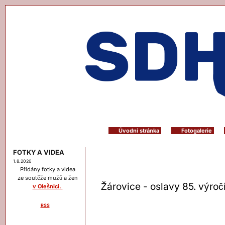
Úvodní stránka
Fotogalerie
FOTKY A VIDEA
1.8.2026
Přidány fotky a videa
ze soutěže mužů a žen
Žárovice - oslavy 85. výroč
v Olešnici.
RSS
Menu