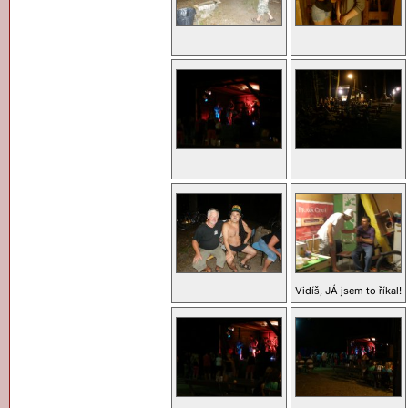
Vidíš, JÁ jsem to říkal!