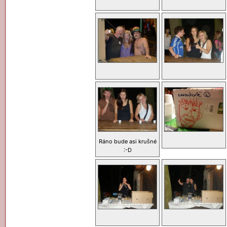
Ráno bude asi krušné
:-D