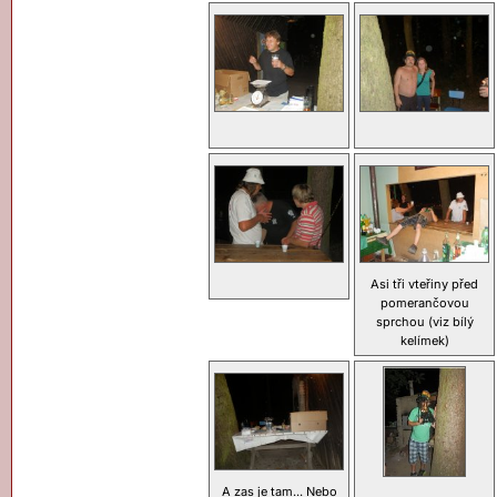
Asi tři vteřiny před
pomerančovou
sprchou (viz bílý
kelímek)
A zas je tam... Nebo