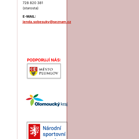
728 820 381
(starosta)
E-MAIL:
jenda.sobesuky@seznam.cz
Podporují nás:
PODPORUJÍ NÁS: