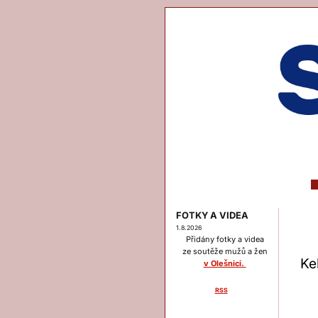
FOTKY A VIDEA
1.8.2026
Přidány fotky a videa
ze soutěže mužů a žen
Ke
v Olešnici.
RSS
Menu