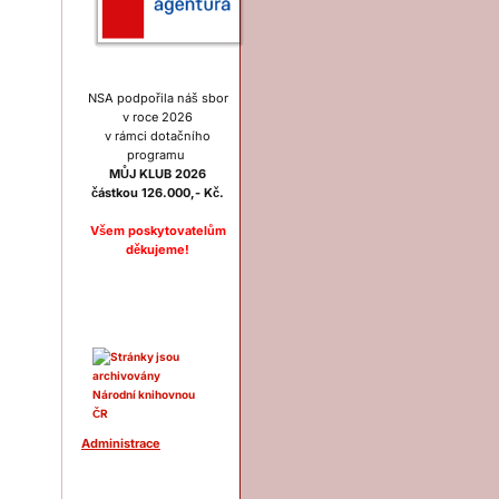
NSA podpořila náš sbor
v roce 2026
v rámci dotačního
programu
MŮJ KLUB 2026
částkou 126.000,- Kč.
Všem poskytovatelům
děkujeme!
Ostatní
Administrace