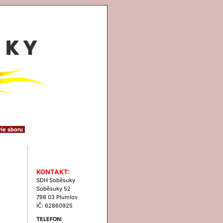
rie sboru
Kontakt
KONTAKT:
SDH Soběsuky
Soběsuky 52
798 03 Plumlov
IČ: 62860925
TELEFON: