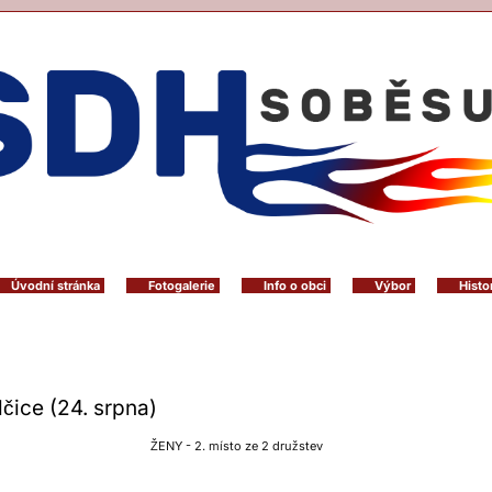
Úvodní stránka
Fotogalerie
Info o obci
Výbor
Histo
lčice (24. srpna)
ŽENY - 2. místo ze 2 družstev