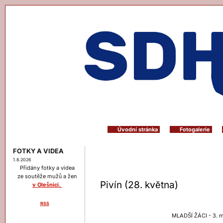
Úvodní stránka
Fotogalerie
FOTKY A VIDEA
1.8.2026
Přidány fotky a videa
ze soutěže mužů a žen
Pivín (28. května)
v Olešnici.
RSS
Menu
MLADŠÍ ŽÁCI - 3. m