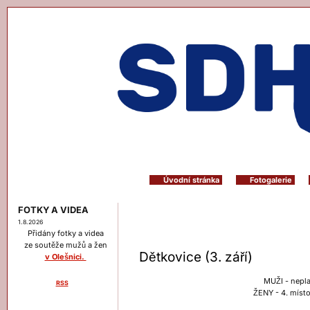
Úvodní stránka
Fotogalerie
FOTKY A VIDEA
1.8.2026
Přidány fotky a videa
ze soutěže mužů a žen
Dětkovice (3. září)
v Olešnici.
MUŽI - nepl
RSS
ŽENY - 4. místo
Menu