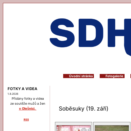
Úvodní stránka
Fotogalerie
FOTKY A VIDEA
1.8.2026
Přidány fotky a videa
ze soutěže mužů a žen
Soběsuky (19. září)
v Olešnici.
RSS
Menu