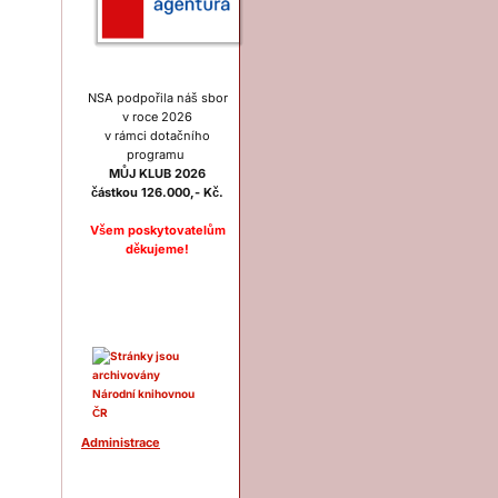
NSA podpořila náš sbor
v roce 2026
v rámci dotačního
programu
MŮJ KLUB 2026
částkou 126.000,- Kč.
Všem poskytovatelům
děkujeme!
Ostatní
Administrace