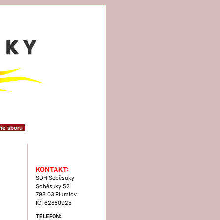
rie sboru
Kontakt
KONTAKT:
SDH Soběsuky
Soběsuky 52
798 03 Plumlov
IČ: 62860925
TELEFON: