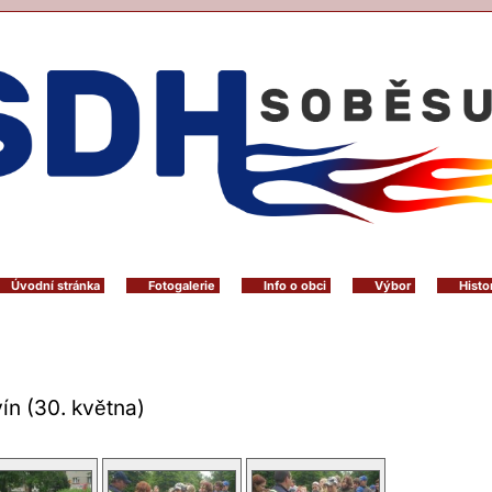
Úvodní stránka
Fotogalerie
Info o obci
Výbor
Histo
vín (30. května)