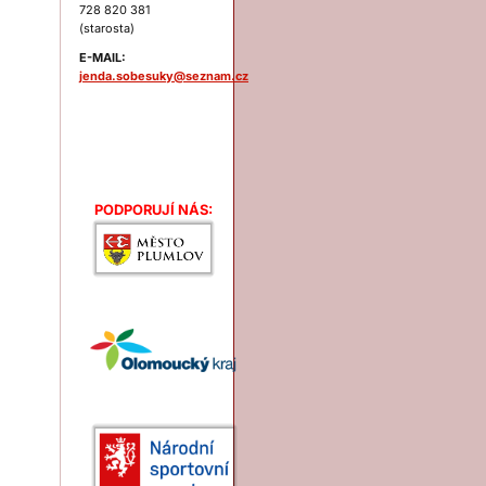
728 820 381
(starosta)
E-MAIL:
jenda.sobesuky@seznam.cz
Podporují nás:
PODPORUJÍ NÁS: