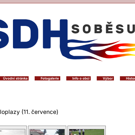
Úvodní stránka
Fotogalerie
Info o obci
Výbor
Histo
loplazy (11. července)