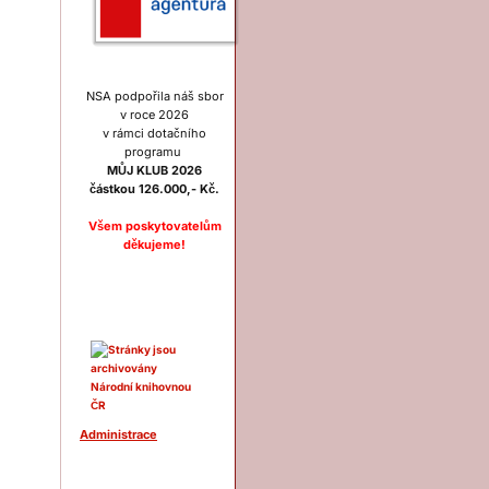
NSA podpořila náš sbor
v roce 2026
v rámci dotačního
programu
MŮJ KLUB 2026
částkou 126.000,- Kč.
Všem poskytovatelům
děkujeme!
Ostatní
Administrace