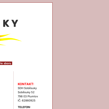
rie sboru
Kontakt
KONTAKT:
SDH Soběsuky
Soběsuky 52
798 03 Plumlov
IČ: 62860925
TELEFON: