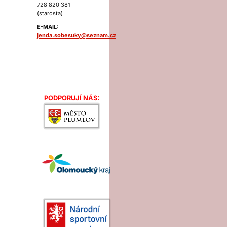
728 820 381
(starosta)
E-MAIL:
jenda.sobesuky@seznam.cz
Podporují nás:
PODPORUJÍ NÁS: